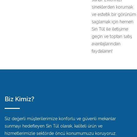
sineklerden korumak
ve estetik bir görünüm
sağlamak için hemen
Sin Tül ile iletişime
geçin ve toptan satış
avantajlarından
faydalanın!
Biz Kimiz?
Siz değerli müşterilerimize konforlu ve güvenli mekanlar
sunmayı hedefleyen Sin Tül olarak, kaliteli ürün ve
hizmetlerimizle sektörde öncü konumumuzu koruyoruz.